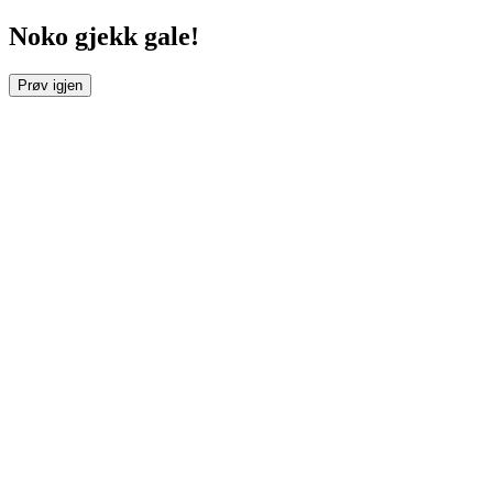
Noko gjekk gale!
Prøv igjen