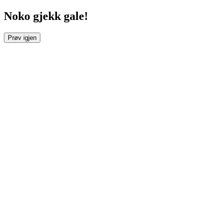
Noko gjekk gale!
Prøv igjen