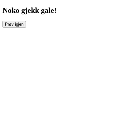
Noko gjekk gale!
Prøv igjen