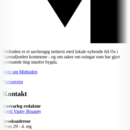
Midtsiden er ei uavhengig nettavis med lokale nyhende frå Os i
Bjørnafjorden kommune - og om saker om osingar som har gjort
spennande ting utanfor bygda.
Meir om Midtsiden
Personvern
Kontakt
Ansvarleg redaktør
Kjetil Vasby Bruarøy
Besøksadresse
Øyro 29 - 4. etg