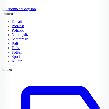
Bli abonnent
Logg inn
Temaer
Debatt
Podkast
Politikk
Næringsliv
Samferdsle
Politi
Helse
Fotball
Sport
Kultur
Emner