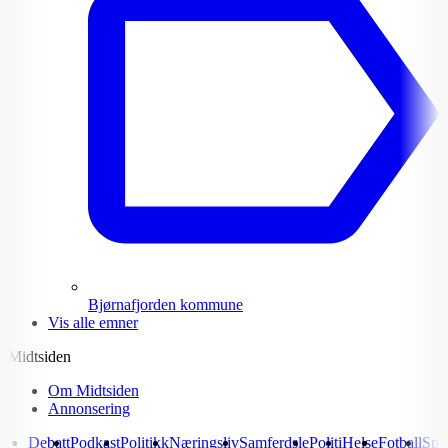
Bjørnafjorden kommune
Vis alle emner
Midtsiden
Om Midtsiden
Annonsering
Debatt
Podkast
Politikk
Næringsliv
Samferdsle
Politi
Helse
Fotball
Spo