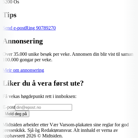
5200 Os
Tips
Send e-post
Ring
90789270
Annonsering
Over 35.000 unike besøk per veke. Annonsen din blir vist til saman
100.000 gongar per veke.
Meir om annonsering
Liker du å vera først ute?
Få vekas høgdepunkt rett i innboksen:
E-post
Meld deg på
Midtsiden arbeider etter Vær Varsom-plakaten sine reglar for god
presseskikk. Sjå òg Redaktøransvar. Alt innhald er verna av
opphavsrett
2026
© Midtsiden.