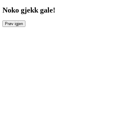
Noko gjekk gale!
Prøv igjen