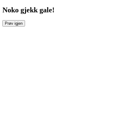
Noko gjekk gale!
Prøv igjen