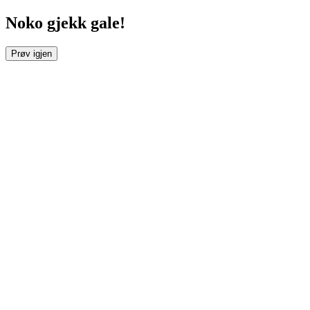
Noko gjekk gale!
Prøv igjen