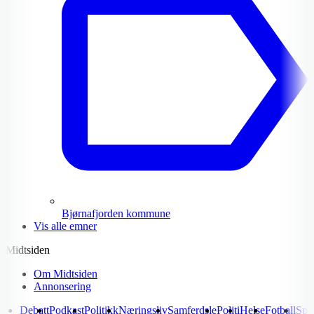
Bjørnafjorden kommune
Vis alle emner
Midtsiden
Om Midtsiden
Annonsering
Debatt
Podkast
Politikk
Næringsliv
Samferdsle
Politi
Helse
Fotball
Spo