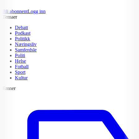
Bli abonnent
Logg inn
Temaer
Debatt
Podkast
Politikk
Næringsliv
Samferdsle
Politi
Helse
Fotball
Sport
Kultur
Emner