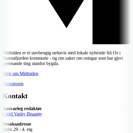
Midtsiden er ei uavhengig nettavis med lokale nyhende frå Os i
Bjørnafjorden kommune - og om saker om osingar som har gjort
spennande ting utanfor bygda.
Meir om Midtsiden
Personvern
Kontakt
Ansvarleg redaktør
Kjetil Vasby Bruarøy
Besøksadresse
Øyro 29 - 4. etg