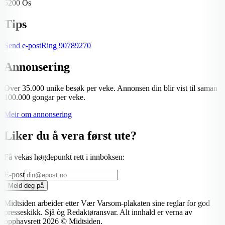
5200 Os
Tips
Send e-post
Ring
90789270
Annonsering
Over 35.000 unike besøk per veke. Annonsen din blir vist til saman
100.000 gongar per veke.
Meir om annonsering
Liker du å vera først ute?
Få vekas høgdepunkt rett i innboksen:
E-post
Meld deg på
Midtsiden arbeider etter Vær Varsom-plakaten sine reglar for god
presseskikk. Sjå òg Redaktøransvar. Alt innhald er verna av
opphavsrett
2026
© Midtsiden.