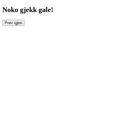
Noko gjekk gale!
Prøv igjen