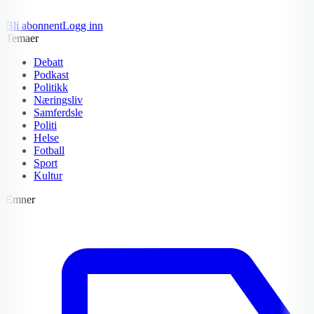
Bli abonnent
Logg inn
Temaer
Debatt
Podkast
Politikk
Næringsliv
Samferdsle
Politi
Helse
Fotball
Sport
Kultur
Emner