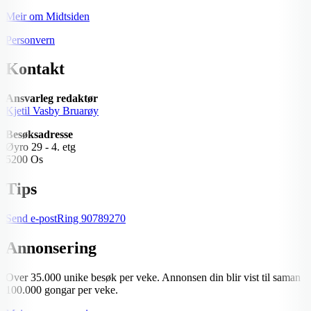
Meir om Midtsiden
Personvern
Kontakt
Ansvarleg redaktør
Kjetil Vasby Bruarøy
Besøksadresse
Øyro 29 - 4. etg
5200 Os
Tips
Send e-post
Ring
90789270
Annonsering
Over 35.000 unike besøk per veke. Annonsen din blir vist til saman
100.000 gongar per veke.