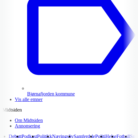
Bjørnafjorden kommune
Vis alle emner
Midtsiden
Om Midtsiden
Annonsering
Debatt
Podkast
Politikk
Næringsliv
Samferdsle
Politi
Helse
Fotball
Spo