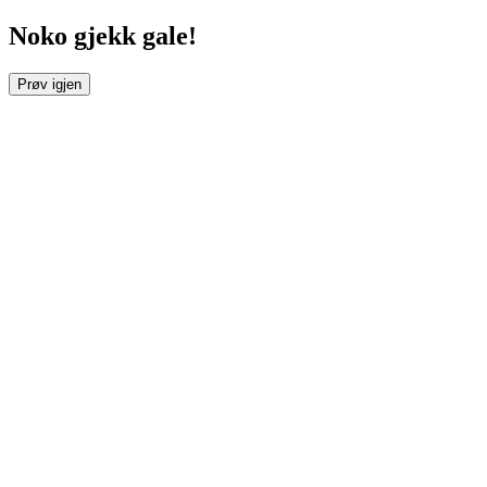
Noko gjekk gale!
Prøv igjen