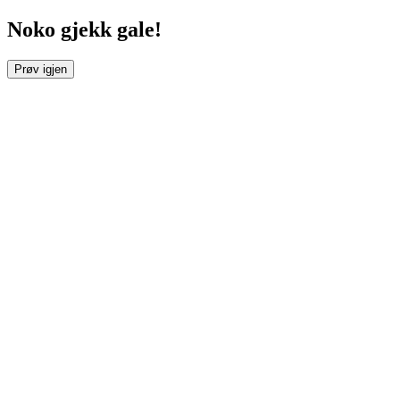
Noko gjekk gale!
Prøv igjen