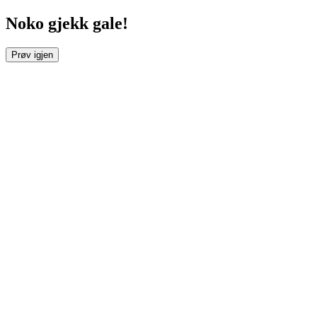
Noko gjekk gale!
Prøv igjen