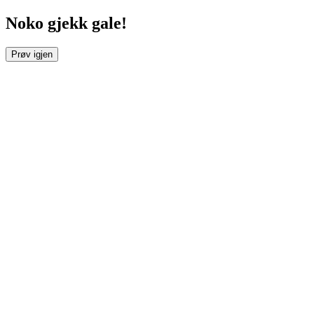
Noko gjekk gale!
Prøv igjen