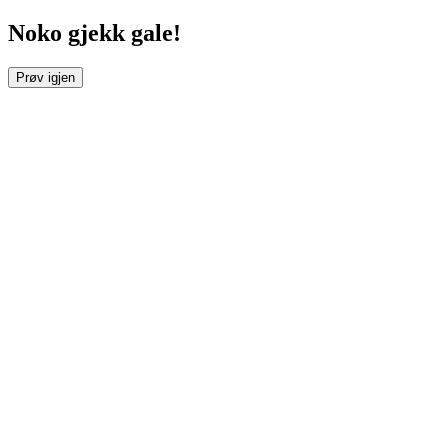
Noko gjekk gale!
Prøv igjen