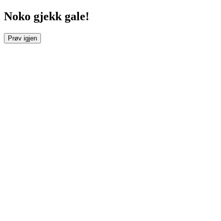
Noko gjekk gale!
Prøv igjen