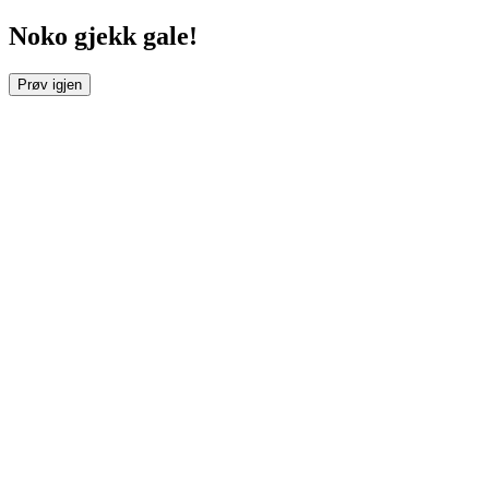
Noko gjekk gale!
Prøv igjen