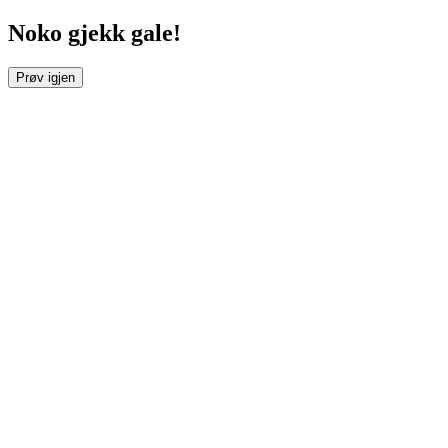
Noko gjekk gale!
Prøv igjen