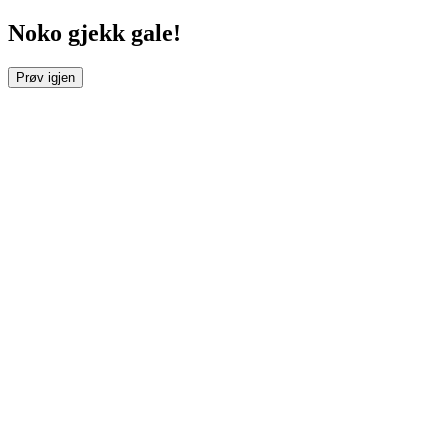
Noko gjekk gale!
Prøv igjen