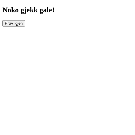
Noko gjekk gale!
Prøv igjen