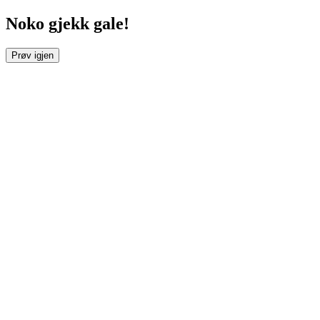
Noko gjekk gale!
Prøv igjen