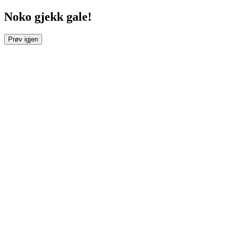
Noko gjekk gale!
Prøv igjen