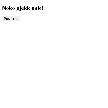
Noko gjekk gale!
Prøv igjen