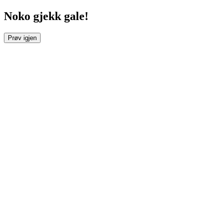
Noko gjekk gale!
Prøv igjen