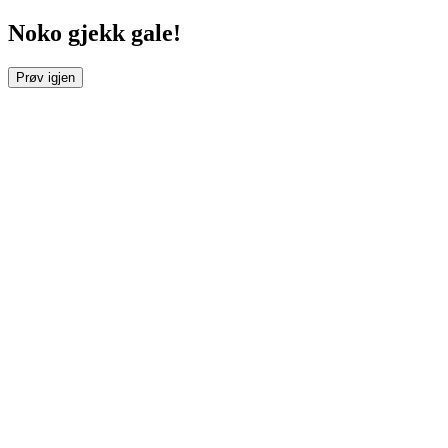
Noko gjekk gale!
Prøv igjen