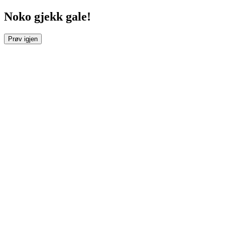
Noko gjekk gale!
Prøv igjen