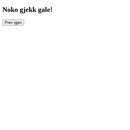
Noko gjekk gale!
Prøv igjen