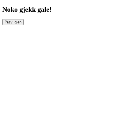
Noko gjekk gale!
Prøv igjen