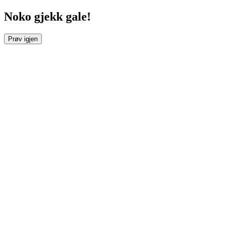
Noko gjekk gale!
Prøv igjen