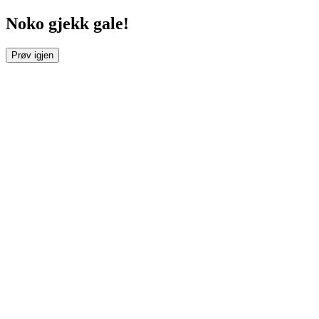
Noko gjekk gale!
Prøv igjen