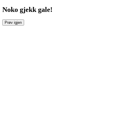
Noko gjekk gale!
Prøv igjen