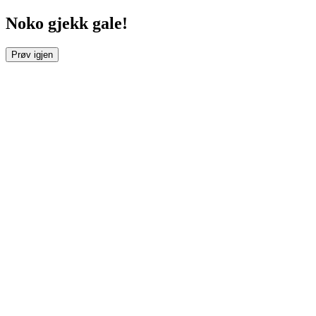
Noko gjekk gale!
Prøv igjen