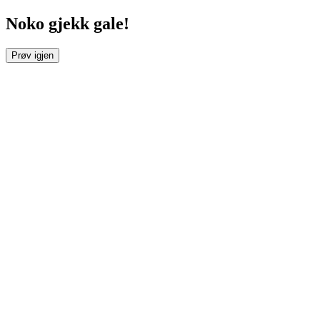
Noko gjekk gale!
Prøv igjen