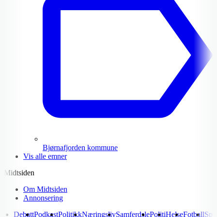
Bjørnafjorden kommune
Vis alle emner
Midtsiden
Om Midtsiden
Annonsering
Debatt
Podkast
Politikk
Næringsliv
Samferdsle
Politi
Helse
Fotball
Spo