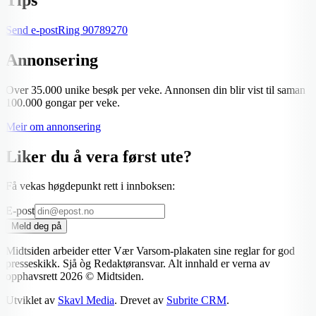
Send e-post
Ring
90789270
Annonsering
Over 35.000 unike besøk per veke. Annonsen din blir vist til saman
100.000 gongar per veke.
Meir om annonsering
Liker du å vera først ute?
Få vekas høgdepunkt rett i innboksen:
E-post
Meld deg på
Midtsiden arbeider etter Vær Varsom-plakaten sine reglar for god
presseskikk. Sjå òg Redaktøransvar. Alt innhald er verna av
opphavsrett
2026
© Midtsiden.
Utviklet av
Skavl Media
. Drevet av
Subrite CRM
.