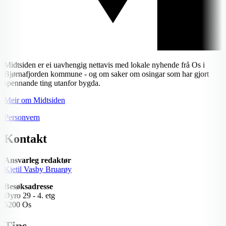
Midtsiden er ei uavhengig nettavis med lokale nyhende frå Os i
Bjørnafjorden kommune - og om saker om osingar som har gjort
spennande ting utanfor bygda.
Meir om Midtsiden
Personvern
Kontakt
Ansvarleg redaktør
Kjetil Vasby Bruarøy
Besøksadresse
Øyro 29 - 4. etg
5200 Os
Tips