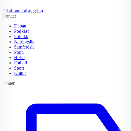
Bli abonnent
Logg inn
Temaer
Debatt
Podkast
Politikk
Næringsliv
Samferdsle
Politi
Helse
Fotball
Sport
Kultur
Emner