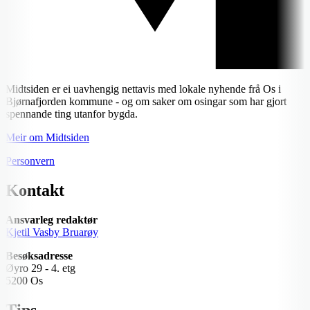
Midtsiden er ei uavhengig nettavis med lokale nyhende frå Os i
Bjørnafjorden kommune - og om saker om osingar som har gjort
spennande ting utanfor bygda.
Meir om Midtsiden
Personvern
Kontakt
Ansvarleg redaktør
Kjetil Vasby Bruarøy
Besøksadresse
Øyro 29 - 4. etg
5200 Os
Tips