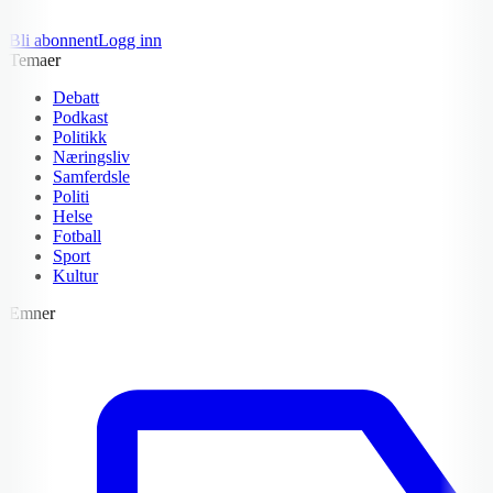
Bli abonnent
Logg inn
Temaer
Debatt
Podkast
Politikk
Næringsliv
Samferdsle
Politi
Helse
Fotball
Sport
Kultur
Emner