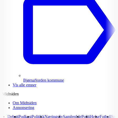
Bjørnafjorden kommune
Vis alle emner
Midtsiden
Om Midtsiden
Annonsering
Debatt
Podkast
Politikk
Næringsliv
Samferdsle
Politi
Helse
Fotball
Spo