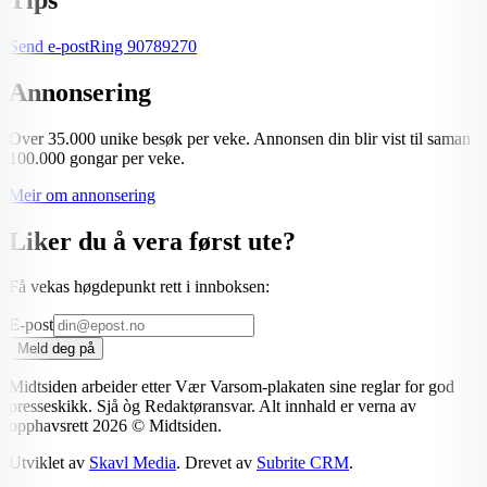
Send e-post
Ring
90789270
Annonsering
Over 35.000 unike besøk per veke. Annonsen din blir vist til saman
100.000 gongar per veke.
Meir om annonsering
Liker du å vera først ute?
Få vekas høgdepunkt rett i innboksen:
E-post
Meld deg på
Midtsiden arbeider etter Vær Varsom-plakaten sine reglar for god
presseskikk. Sjå òg Redaktøransvar. Alt innhald er verna av
opphavsrett
2026
© Midtsiden.
Utviklet av
Skavl Media
. Drevet av
Subrite CRM
.