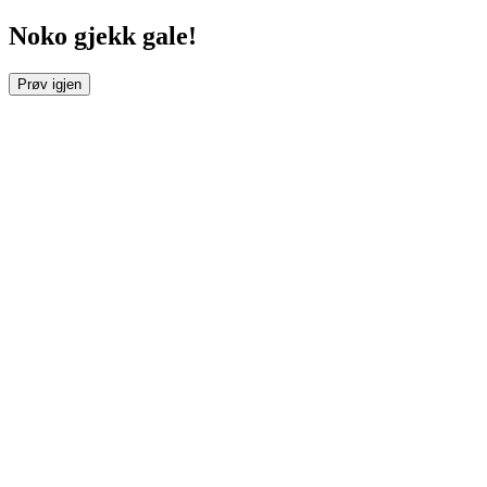
Noko gjekk gale!
Prøv igjen