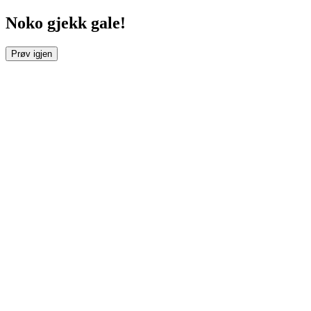
Noko gjekk gale!
Prøv igjen