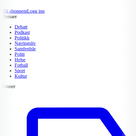
Bli abonnent
Logg inn
Temaer
Debatt
Podkast
Politikk
Næringsliv
Samferdsle
Politi
Helse
Fotball
Sport
Kultur
Emner