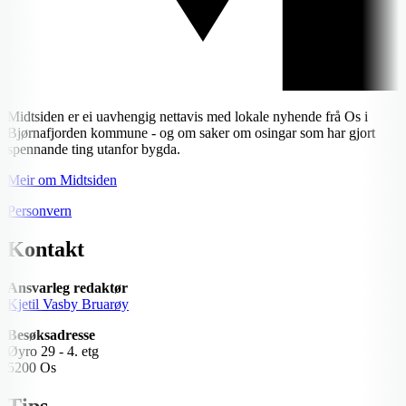
Midtsiden er ei uavhengig nettavis med lokale nyhende frå Os i
Bjørnafjorden kommune - og om saker om osingar som har gjort
spennande ting utanfor bygda.
Meir om Midtsiden
Personvern
Kontakt
Ansvarleg redaktør
Kjetil Vasby Bruarøy
Besøksadresse
Øyro 29 - 4. etg
5200 Os
Tips