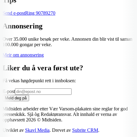
Send e-post
Ring
90789270
Annonsering
Over 35.000 unike besøk per veke. Annonsen din blir vist til saman
100.000 gongar per veke.
Meir om annonsering
Liker du å vera først ute?
Få vekas høgdepunkt rett i innboksen:
E-post
Meld deg på
Midtsiden arbeider etter Vær Varsom-plakaten sine reglar for god
presseskikk. Sjå òg Redaktøransvar. Alt innhald er verna av
opphavsrett
2026
© Midtsiden.
Utviklet av
Skavl Media
. Drevet av
Subrite CRM
.