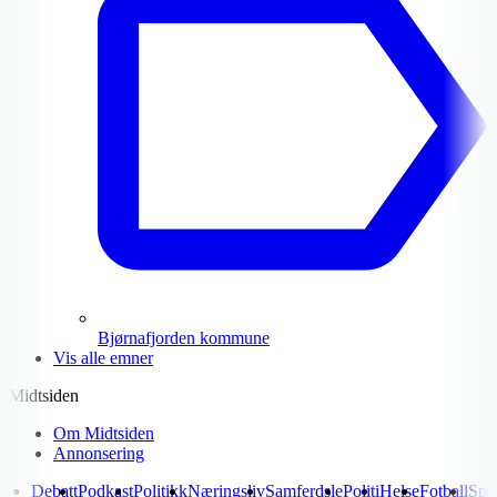
Bjørnafjorden kommune
Vis alle emner
Midtsiden
Om Midtsiden
Annonsering
Debatt
Podkast
Politikk
Næringsliv
Samferdsle
Politi
Helse
Fotball
Spo