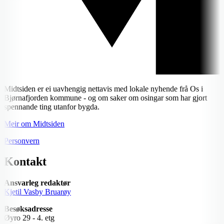
Midtsiden er ei uavhengig nettavis med lokale nyhende frå Os i
Bjørnafjorden kommune - og om saker om osingar som har gjort
spennande ting utanfor bygda.
Meir om Midtsiden
Personvern
Kontakt
Ansvarleg redaktør
Kjetil Vasby Bruarøy
Besøksadresse
Øyro 29 - 4. etg