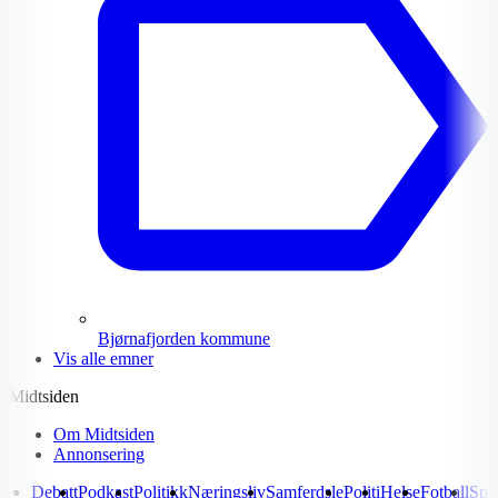
Bjørnafjorden kommune
Vis alle emner
Midtsiden
Om Midtsiden
Annonsering
Debatt
Podkast
Politikk
Næringsliv
Samferdsle
Politi
Helse
Fotball
Spo