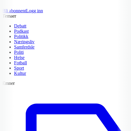
Bli abonnent
Logg inn
Temaer
Debatt
Podkast
Politikk
Næringsliv
Samferdsle
Politi
Helse
Fotball
Sport
Kultur
Emner