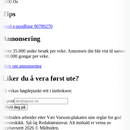
5200 Os
Tips
Send e-post
Ring
90789270
Annonsering
Over 35.000 unike besøk per veke. Annonsen din blir vist til saman
100.000 gongar per veke.
Meir om annonsering
Liker du å vera først ute?
Få vekas høgdepunkt rett i innboksen:
E-post
Meld deg på
Midtsiden arbeider etter Vær Varsom-plakaten sine reglar for god
presseskikk. Sjå òg Redaktøransvar. Alt innhald er verna av
opphavsrett
2026
© Midtsiden.