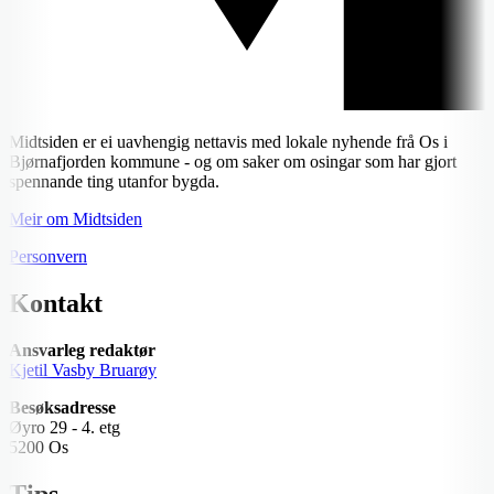
Midtsiden er ei uavhengig nettavis med lokale nyhende frå Os i
Bjørnafjorden kommune - og om saker om osingar som har gjort
spennande ting utanfor bygda.
Meir om Midtsiden
Personvern
Kontakt
Ansvarleg redaktør
Kjetil Vasby Bruarøy
Besøksadresse
Øyro 29 - 4. etg
5200 Os
Tips