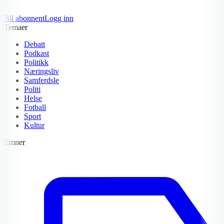
Bli abonnent
Logg inn
Temaer
Debatt
Podkast
Politikk
Næringsliv
Samferdsle
Politi
Helse
Fotball
Sport
Kultur
Emner