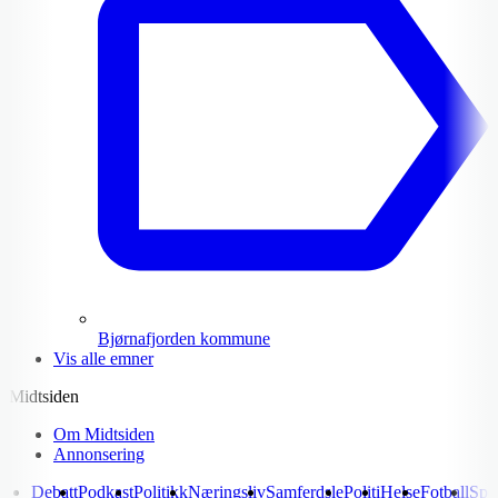
Bjørnafjorden kommune
Vis alle emner
Midtsiden
Om Midtsiden
Annonsering
Debatt
Podkast
Politikk
Næringsliv
Samferdsle
Politi
Helse
Fotball
Spo