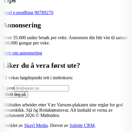
Send e-post
Ring
90789270
Annonsering
Over 35.000 unike besøk per veke. Annonsen din blir vist til saman
100.000 gongar per veke.
Meir om annonsering
Liker du å vera først ute?
Få vekas høgdepunkt rett i innboksen:
E-post
Meld deg på
Midtsiden arbeider etter Vær Varsom-plakaten sine reglar for god
presseskikk. Sjå òg Redaktøransvar. Alt innhald er verna av
opphavsrett
2026
© Midtsiden.
Utviklet av
Skavl Media
. Drevet av
Subrite CRM
.