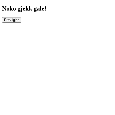
Noko gjekk gale!
Prøv igjen