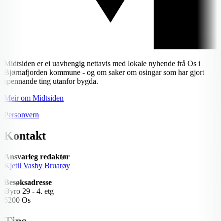
Midtsiden er ei uavhengig nettavis med lokale nyhende frå Os i
Bjørnafjorden kommune - og om saker om osingar som har gjort
spennande ting utanfor bygda.
Meir om Midtsiden
Personvern
Kontakt
Ansvarleg redaktør
Kjetil Vasby Bruarøy
Besøksadresse
Øyro 29 - 4. etg
5200 Os
Tips