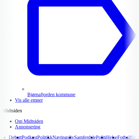
Bjørnafjorden kommune
Vis alle emner
Midtsiden
Om Midtsiden
Annonsering
Debatt
Podkast
Politikk
Næringsliv
Samferdsle
Politi
Helse
Fotball
Spo