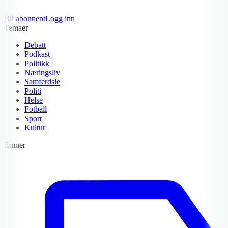
Bli abonnent
Logg inn
Temaer
Debatt
Podkast
Politikk
Næringsliv
Samferdsle
Politi
Helse
Fotball
Sport
Kultur
Emner