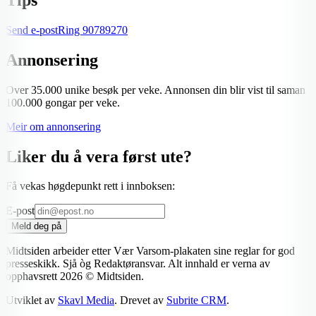
Send e-post
Ring
90789270
Annonsering
Over 35.000 unike besøk per veke. Annonsen din blir vist til saman
100.000 gongar per veke.
Meir om annonsering
Liker du å vera først ute?
Få vekas høgdepunkt rett i innboksen:
E-post
Meld deg på
Midtsiden arbeider etter Vær Varsom-plakaten sine reglar for god
presseskikk. Sjå òg Redaktøransvar. Alt innhald er verna av
opphavsrett
2026
© Midtsiden.
Utviklet av
Skavl Media
. Drevet av
Subrite CRM
.