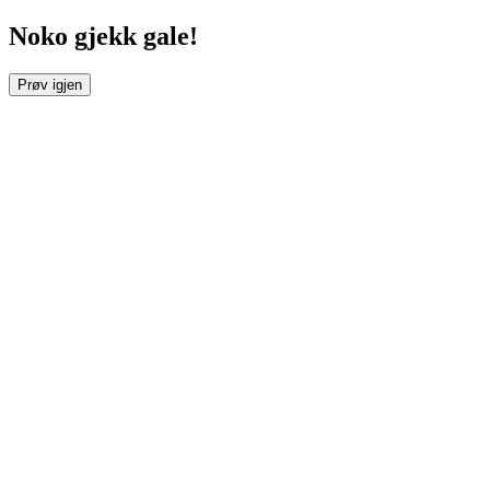
Noko gjekk gale!
Prøv igjen