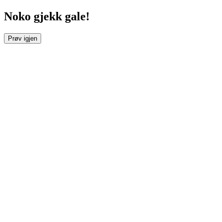
Noko gjekk gale!
Prøv igjen