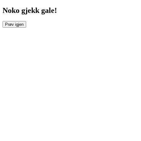
Noko gjekk gale!
Prøv igjen