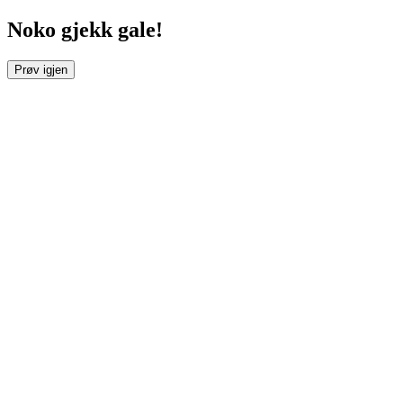
Noko gjekk gale!
Prøv igjen