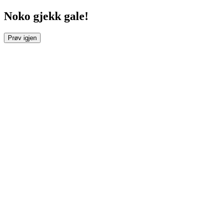
Noko gjekk gale!
Prøv igjen