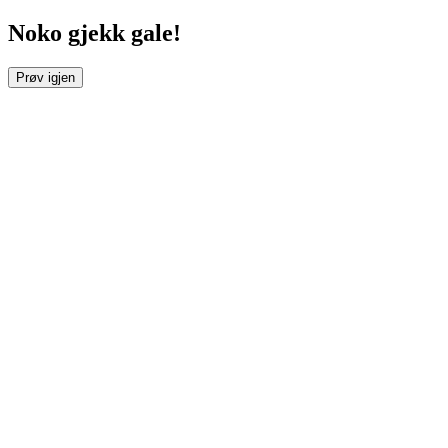
Noko gjekk gale!
Prøv igjen