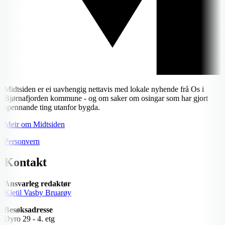
Midtsiden er ei uavhengig nettavis med lokale nyhende frå Os i
Bjørnafjorden kommune - og om saker om osingar som har gjort
spennande ting utanfor bygda.
Meir om Midtsiden
Personvern
Kontakt
Ansvarleg redaktør
Kjetil Vasby Bruarøy
Besøksadresse
Øyro 29 - 4. etg