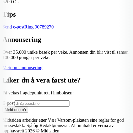
5200 Os
Tips
Send e-post
Ring
90789270
Annonsering
Over 35.000 unike besøk per veke. Annonsen din blir vist til saman
100.000 gongar per veke.
Meir om annonsering
Liker du å vera først ute?
Få vekas høgdepunkt rett i innboksen:
E-post
Meld deg på
Midtsiden arbeider etter Vær Varsom-plakaten sine reglar for god
presseskikk. Sjå òg Redaktøransvar. Alt innhald er verna av
opphavsrett
2026
© Midtsiden.