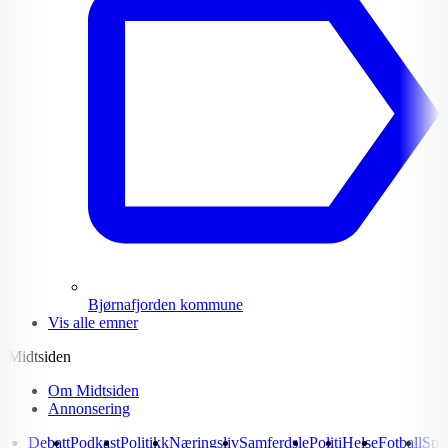
Bjørnafjorden kommune
Vis alle emner
Midtsiden
Om Midtsiden
Annonsering
Debatt
Podkast
Politikk
Næringsliv
Samferdsle
Politi
Helse
Fotball
Spo