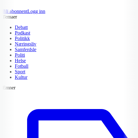
Bli abonnent
Logg inn
Temaer
Debatt
Podkast
Politikk
Næringsliv
Samferdsle
Politi
Helse
Fotball
Sport
Kultur
Emner