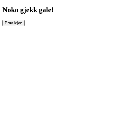
Noko gjekk gale!
Prøv igjen